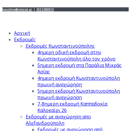
kassline@otenet.gr
|
2551080910
Αρχική
Εκδρομές
Εκδρομές Κωνσταντινούπολης
4ημερη οδική εκδρομή στην
Κωνσταντινούπολη όλο τον χρόνο
5ημερη εκδρομή στα Παράλια Μικράς
Ασίας
4ημερη εκδρομή Κωνσταντινούπολη
πρωινή αναχώρηση
5ημερη εκδρομή Κωνσταντινούπολη
πρωινή αναχώρηση
7-8ημερη εκδρομή Καππαδοκία
Καλοκαίρι 26
Εκδρομές με αναχώρηση απο
Αλεξανδρούπολη
Εκδρομές με αναχώρηση από