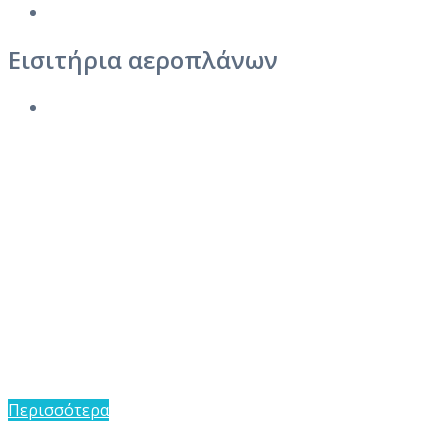
Εισιτήρια αεροπλάνων
Μοναδικοί Προορισμοί
Cosmo...Ταξίδια !!!
Περισσότερα