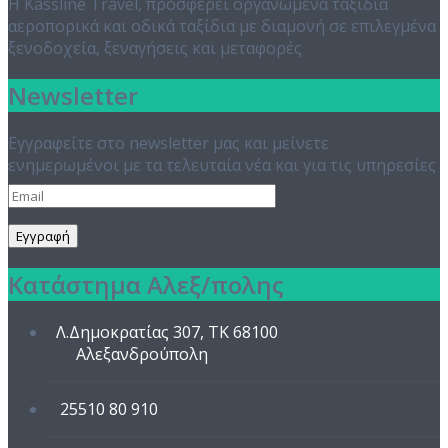
Η Kassline Travel, προσφέρει οργανωμένα ταξίδια
αεροπορικά και οδικά ταξίδια με διαμονή σε επιλεγμένα
ξενοδοχεία, ξεναγήσεις και μεταφορές
Newsletter
Εγγραφείτε στο newsletter μας και μείνετε
ενημερωμένοι με τα τελευταία νέα και για τις υπηρεσίες
μας
Κατάστημα Αλεξ/πολης
Λ.Δημοκρατίας 307, TK 68100
Αλεξανδρούπολη
25510 80 910