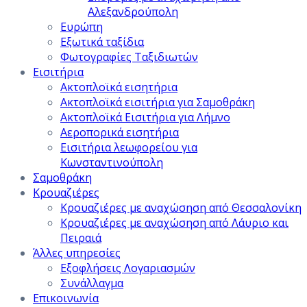
Αλεξανδρούπολη
Ευρώπη
Εξωτικά ταξίδια
Φωτογραφίες Ταξιδιωτών
Εισιτήρια
Ακτοπλοϊκά εισητήρια
Ακτοπλοϊκά εισιτήρια για Σαμοθράκη
Ακτοπλοϊκά Εισιτήρια για Λήμνο
Αεροπορικά εισητήρια
Εισιτήρια λεωφορείου για
Κωνσταντινούπολη
Σαμοθράκη
Κρουαζιέρες
Κρουαζιέρες με αναχώσηση από Θεσσαλονίκη
Κρουαζιέρες με αναχώσηση από Λάυριο και
Πειραιά
Άλλες υπηρεσίες
Εξοφλήσεις Λογαριασμών
Συνάλλαγμα
Επικοινωνία