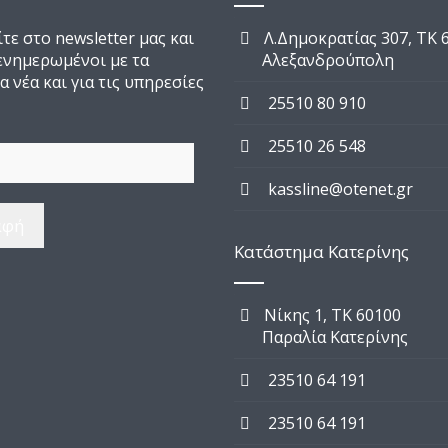
τε στο newsletter μας και
Λ.Δημοκρατίας 307, TK 
 ενημερωμένοι με τα
Αλεξανδρούπολη
α νέα και για τις υπηρεσίες
25510 80 910
25510 26 548
kassline@otenet.gr
Κατάστημα Κατερίνης
Νίκης 1, TK 60100
Παραλία Κατερίνης
23510 64 191
23510 64 191