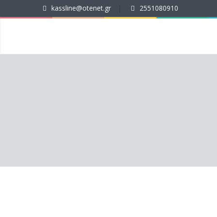
kassline@otenet.gr
|
2551080910