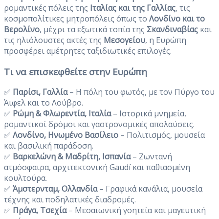
ρομαντικές πόλεις της
Ιταλίας και της Γαλλίας
, τις
κοσμοπολίτικες μητροπόλεις όπως το
Λονδίνο και το
Βερολίνο
, μέχρι τα εξωτικά τοπία της
Σκανδιναβίας
και
τις ηλιόλουστες ακτές της
Μεσογείου
, η Ευρώπη
προσφέρει αμέτρητες ταξιδιωτικές επιλογές.
Τι να επισκεφθείτε στην Ευρώπη
✅
Παρίσι, Γαλλία
– Η πόλη του φωτός, με τον Πύργο του
Άιφελ και το Λούβρο.
✅
Ρώμη & Φλωρεντία, Ιταλία
– Ιστορικά μνημεία,
ρομαντικοί δρόμοι και γαστρονομικές απολαύσεις.
✅
Λονδίνο, Ηνωμένο Βασίλειο
– Πολιτισμός, μουσεία
και βασιλική παράδοση.
✅
Βαρκελώνη & Μαδρίτη, Ισπανία
– Ζωντανή
ατμόσφαιρα, αρχιτεκτονική Gaudí και παθιασμένη
κουλτούρα.
✅
Άμστερνταμ, Ολλανδία
– Γραφικά κανάλια, μουσεία
τέχνης και ποδηλατικές διαδρομές.
✅
Πράγα, Τσεχία
– Μεσαιωνική γοητεία και μαγευτική