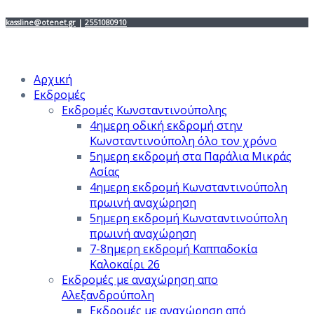
kassline@otenet.gr
|
2551080910
Αρχική
Εκδρομές
Εκδρομές Κωνσταντινούπολης
4ημερη οδική εκδρομή στην
Κωνσταντινούπολη όλο τον χρόνο
5ημερη εκδρομή στα Παράλια Μικράς
Ασίας
4ημερη εκδρομή Κωνσταντινούπολη
πρωινή αναχώρηση
5ημερη εκδρομή Κωνσταντινούπολη
πρωινή αναχώρηση
7-8ημερη εκδρομή Καππαδοκία
Καλοκαίρι 26
Εκδρομές με αναχώρηση απο
Αλεξανδρούπολη
Εκδρομές με αναχώρηση από