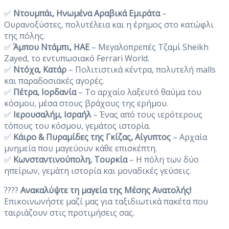
✅
Ντουμπάι, Ηνωμένα Αραβικά Εμιράτα
–
Ουρανοξύστες, πολυτέλεια και η έρημος στο κατώφλι
της πόλης.
✅
Άμπου Ντάμπι, ΗΑΕ
– Μεγαλοπρεπές Τζαμί Sheikh
Zayed, το εντυπωσιακό Ferrari World.
✅
Ντόχα, Κατάρ
– Πολιτιστικά κέντρα, πολυτελή malls
και παραδοσιακές αγορές.
✅
Πέτρα, Ιορδανία
– Το αρχαίο λαξευτό θαύμα του
κόσμου, μέσα στους βράχους της ερήμου.
✅
Ιερουσαλήμ, Ισραήλ
– Ένας από τους ιερότερους
τόπους του κόσμου, γεμάτος ιστορία.
✅
Κάιρο & Πυραμίδες της Γκίζας, Αίγυπτος
– Αρχαία
μνημεία που μαγεύουν κάθε επισκέπτη.
✅
Κωνσταντινούπολη, Τουρκία
– Η πόλη των δύο
ηπείρων, γεμάτη ιστορία και μοναδικές γεύσεις.
????
Ανακαλύψτε τη μαγεία της Μέσης Ανατολής!
Επικοινωνήστε μαζί μας για ταξιδιωτικά πακέτα που
ταιριάζουν στις προτιμήσεις σας.