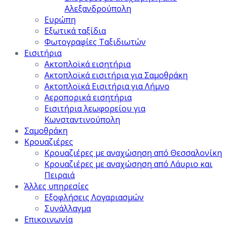
Αλεξανδρούπολη
Ευρώπη
Εξωτικά ταξίδια
Φωτογραφίες Ταξιδιωτών
Εισιτήρια
Ακτοπλοϊκά εισητήρια
Ακτοπλοϊκά εισιτήρια για Σαμοθράκη
Ακτοπλοϊκά Εισιτήρια για Λήμνο
Αεροπορικά εισητήρια
Εισιτήρια λεωφορείου για
Κωνσταντινούπολη
Σαμοθράκη
Κρουαζιέρες
Κρουαζιέρες με αναχώσηση από Θεσσαλονίκη
Κρουαζιέρες με αναχώσηση από Λάυριο και
Πειραιά
Άλλες υπηρεσίες
Εξοφλήσεις Λογαριασμών
Συνάλλαγμα
Επικοινωνία