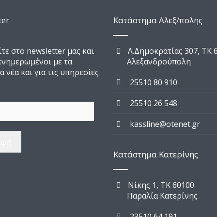
ter
Κατάστημα Αλεξ/πολης
τε στο newsletter μας και
Λ.Δημοκρατίας 307, TK 
 ενημερωμένοι με τα
Αλεξανδρούπολη
α νέα και για τις υπηρεσίες
25510 80 910
25510 26 548
kassline@otenet.gr
Κατάστημα Κατερίνης
Νίκης 1, TK 60100
Παραλία Κατερίνης
23510 64 191