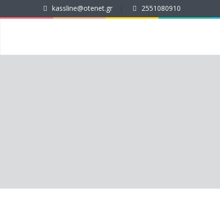
kassline@otenet.gr
|
2551080910