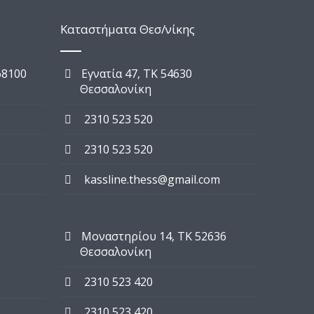
Καταστήματα Θεσ/νίκης
68100
Εγνατία 47, TK 54630
Θεσσαλονίκη
2310 523 520
2310 523 520
kassline.thess@gmail.com
Μοναστηρίου 14, TK 52636
Θεσσαλονίκη
2310 523 420
2310 523 420